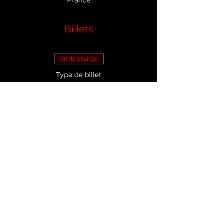
Billets
Vente expirée
Type de billet
Fête des mères
Prix
40,00 €
Partager cet événement