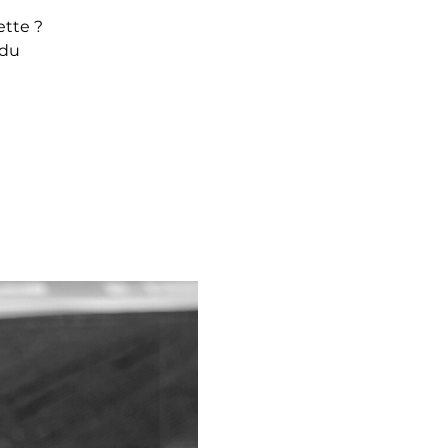
ette ?
 du